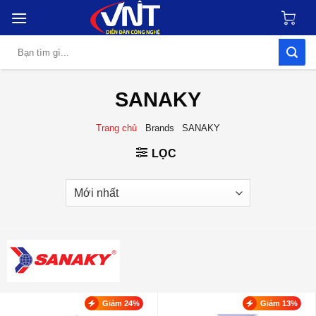
Skip
to
content
Tìm
kiếm:
SANAKY
Trang chủ
Brands
SANAKY
LỌC
Giảm 24%
Giảm 13%