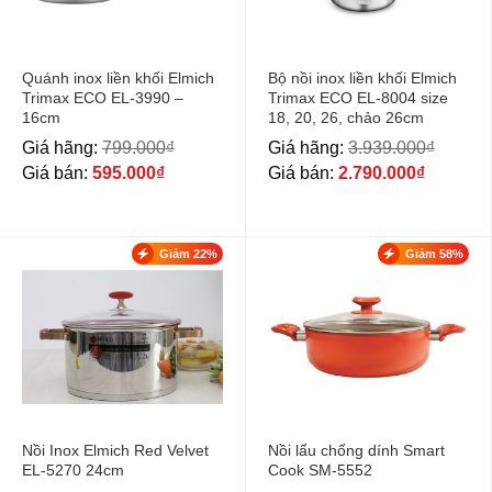
Quánh inox liền khối Elmich
Bộ nồi inox liền khối Elmich
Trimax ECO EL-3990 –
Trimax ECO EL-8004 size
16cm
18, 20, 26, chảo 26cm
Giá hãng:
799.000
₫
Giá hãng:
3.939.000
₫
Giá bán:
595.000
₫
Giá bán:
2.790.000
₫
Giảm 22%
Giảm 58%
Nồi Inox Elmich Red Velvet
Nồi lẩu chống dính Smart
EL-5270 24cm
Cook SM-5552