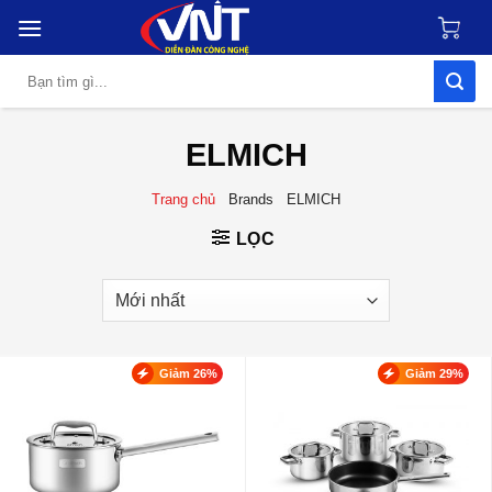
Skip
to
content
Tìm
kiếm:
ELMICH
Trang chủ
Brands
ELMICH
LỌC
Giảm 26%
Giảm 29%